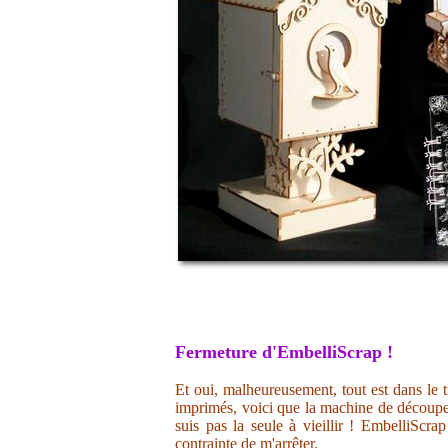
Fermeture d'EmbelliScrap !
Et oui, malheureusement, tout est dans le t
imprimés, voici que la machine de découpe 
suis pas la seule à vieillir ! EmbelliScr
contrainte de m'arrêter.