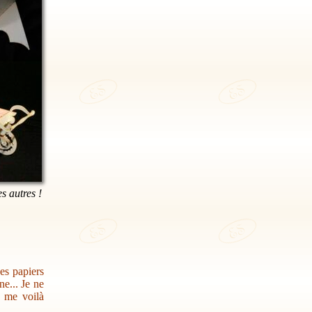
es autres !
des papiers
e... Je ne
s me voilà