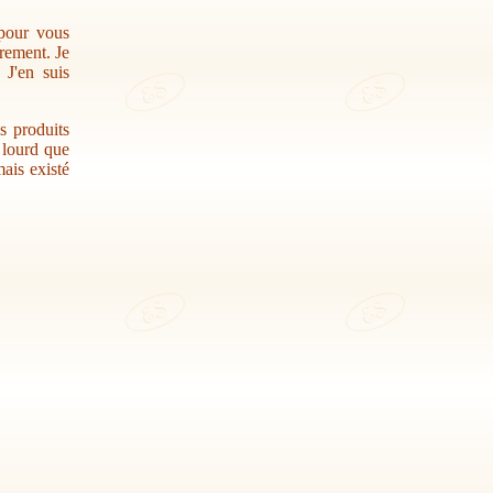
 pour vous
trement. Je
 J'en suis
s produits
r lourd que
ais existé