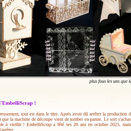
plus fous les uns que l
'EmbelliScrap !
eusement, tout est dans le titre. Après avoir dû arrêter la production 
i que la machine de découpe vient de tomber en panne. Le sort s'acharn
ule à vieillir ! EmbelliScrap a fêté ses 20 ans en octobre 2025, mai
'arrêter.