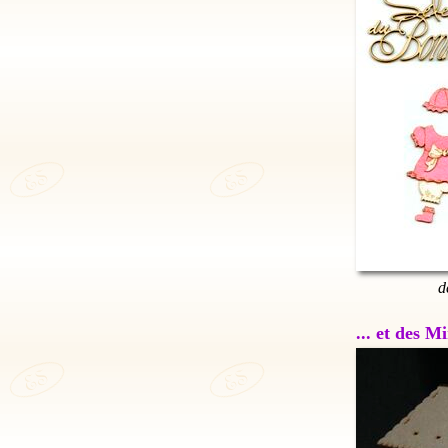
d
... et des 