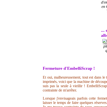
d'e
en 
...
al
pl
q
Fermeture d'EmbelliScrap !
Et oui, malheureusement, tout est dans le t
imprimés, voici que la machine de découpe 
suis pas la seule à vieillir ! EmbelliScr
contrainte de m'arrêter.
Lorsque j'envisageais parfois cette ferme
laisser le temps de faire quelques réserve
Je me trouve contrainte de vous annoncer 