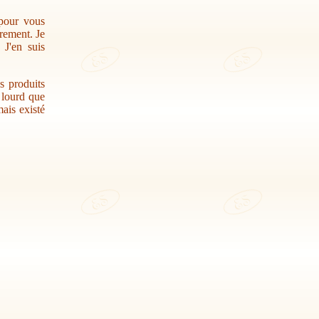
 pour vous
trement. Je
 J'en suis
s produits
r lourd que
ais existé