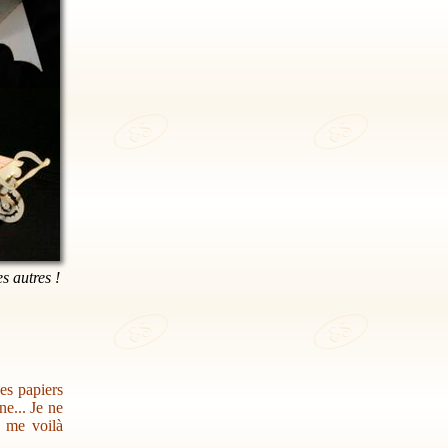
es autres !
des papiers
e... Je ne
s me voilà