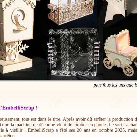
plus fous les uns que l
'EmbelliScrap !
eusement, tout est dans le titre. Après avoir dû arrêter la production 
i que la machine de découpe vient de tomber en panne. Le sort s'acharn
ule à vieillir ! EmbelliScrap a fêté ses 20 ans en octobre 2025, mai
'arrêter.