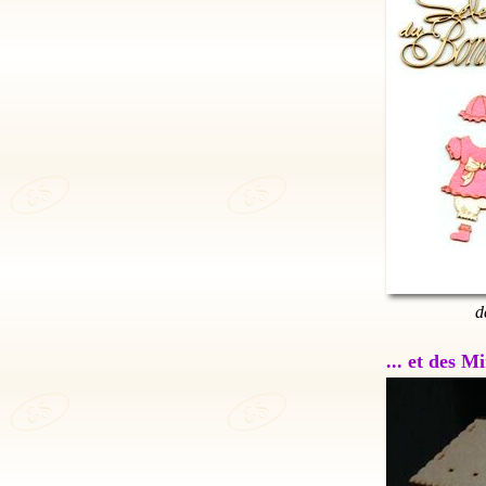
d
... et des 