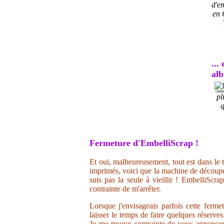
d'e
en 
...
al
pl
q
Fermeture d'EmbelliScrap !
Et oui, malheureusement, tout est dans le t
imprimés, voici que la machine de découpe 
suis pas la seule à vieillir ! EmbelliScr
contrainte de m'arrêter.
Lorsque j'envisageais parfois cette ferme
laisser le temps de faire quelques réserve
Je me trouve contrainte de vous annoncer 