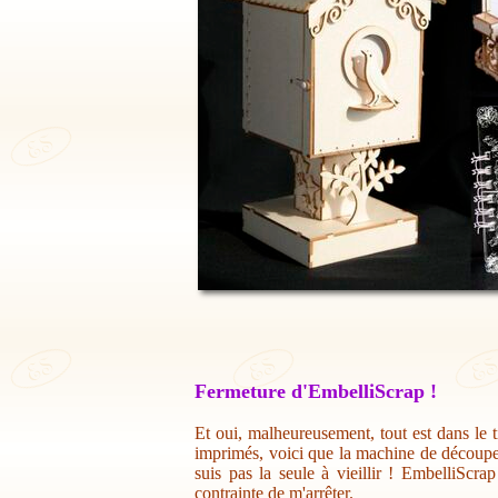
Fermeture d'EmbelliScrap !
Et oui, malheureusement, tout est dans le t
imprimés, voici que la machine de découpe 
suis pas la seule à vieillir ! EmbelliScr
contrainte de m'arrêter.