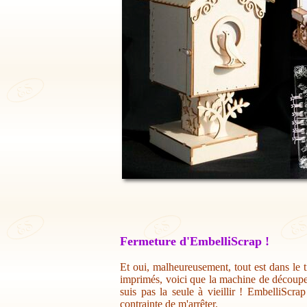
Fermeture d'EmbelliScrap !
Et oui, malheureusement, tout est dans le t
imprimés, voici que la machine de découpe 
suis pas la seule à vieillir ! EmbelliScr
contrainte de m'arrêter.