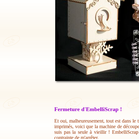
Fermeture d'EmbelliScrap !
Et oui, malheureusement, tout est dans le t
imprimés, voici que la machine de découpe 
suis pas la seule à vieillir ! EmbelliScr
contrainte de m'arrêter.