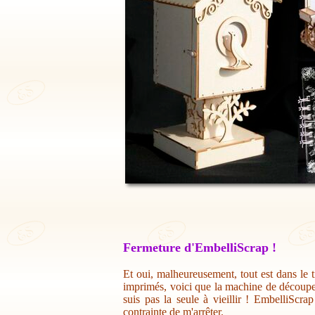
Fermeture d'EmbelliScrap !
Et oui, malheureusement, tout est dans le t
imprimés, voici que la machine de découpe 
suis pas la seule à vieillir ! EmbelliScr
contrainte de m'arrêter.