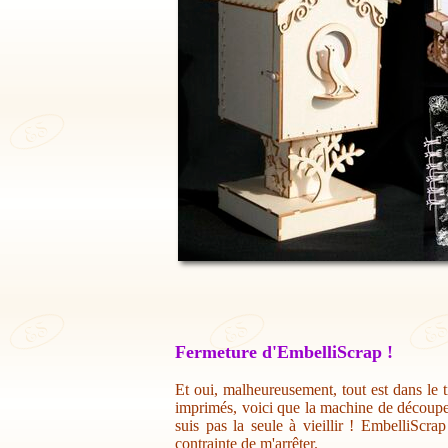
Fermeture d'EmbelliScrap !
Et oui, malheureusement, tout est dans le t
imprimés, voici que la machine de découpe 
suis pas la seule à vieillir ! EmbelliScr
contrainte de m'arrêter.