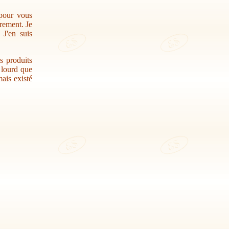
 pour vous
trement. Je
 J'en suis
s produits
r lourd que
ais existé