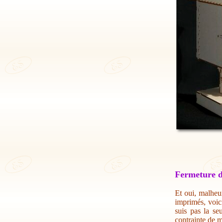
Fermeture d
Et oui, malheur
imprimés, voic
suis pas la se
contrainte de m