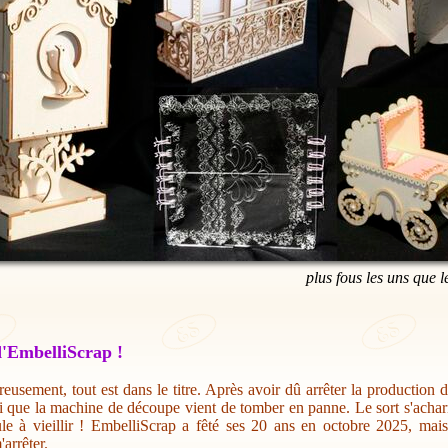
plus fous les uns que l
'EmbelliScrap !
eusement, tout est dans le titre. Après avoir dû arrêter la production 
i que la machine de découpe vient de tomber en panne. Le sort s'acharn
ule à vieillir ! EmbelliScrap a fêté ses 20 ans en octobre 2025, mai
'arrêter.