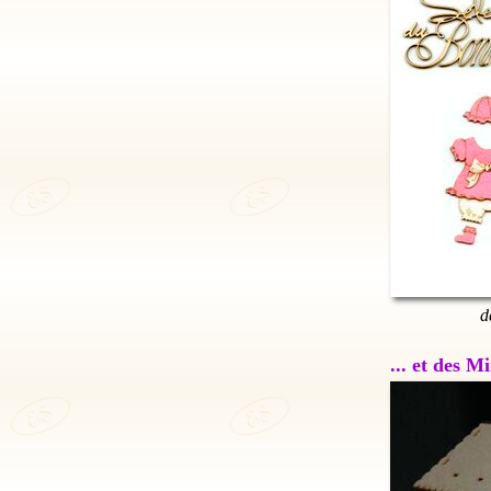
d
... et des 