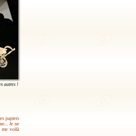
es autres !
des papiers
e... Je ne
s me voilà