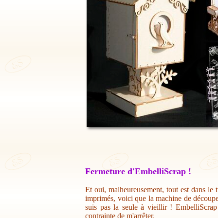
Fermeture d'EmbelliScrap !
Et oui, malheureusement, tout est dans le t
imprimés, voici que la machine de découpe 
suis pas la seule à vieillir ! EmbelliScr
contrainte de m'arrêter.