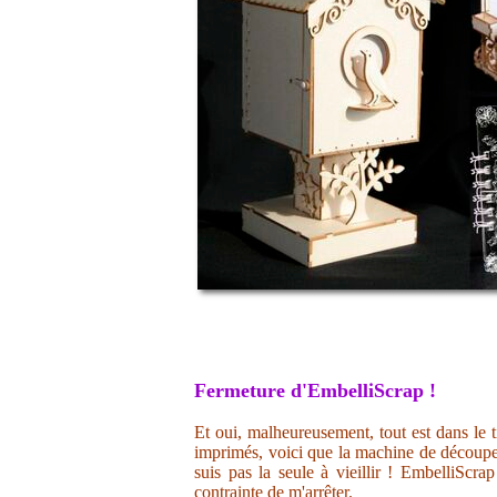
Fermeture d'EmbelliScrap !
Et oui, malheureusement, tout est dans le t
imprimés, voici que la machine de découpe 
suis pas la seule à vieillir ! EmbelliScr
contrainte de m'arrêter.