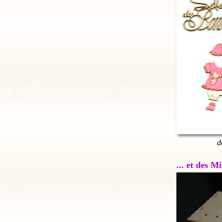
d
... et des 