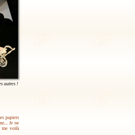
es autres !
des papiers
e... Je ne
s me voilà