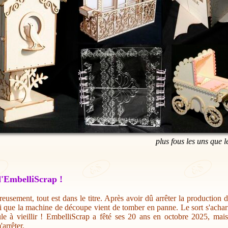
plus fous les uns que l
'EmbelliScrap !
eusement, tout est dans le titre. Après avoir dû arrêter la production 
i que la machine de découpe vient de tomber en panne. Le sort s'acharn
ule à vieillir ! EmbelliScrap a fêté ses 20 ans en octobre 2025, mai
'arrêter.