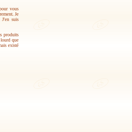
 pour vous
trement. Je
 J'en suis
s produits
r lourd que
ais existé